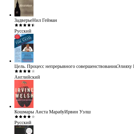
Задверье
Нил Гейман
Русский
Цель. Процесс непрерывного совершенствования
Элияху 
Английский
Кошмары Аиста Марабу
Ирвин Уэлш
Русский