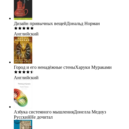
Дизайн привычных вещей
Дональд Норман
Английский
Город и его ненадёжные стены
Харуки Мураками
Английский
Азбука системного мышления
Донелла Медоуз
Русский
Не дочитал