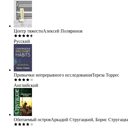
Центр тяжести
Алексей Поляринов
Русский
Привычки непрерывного исследования
Тереза Торрес
Английский
Обитаемый остров
Аркадий Стругацкий, Борис Стругацк