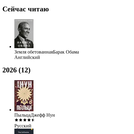
Сейчас читаю
Земля обетованная
Барак Обама
Английский
2026
(12)
Пыльца
Джефф Нун
Русский