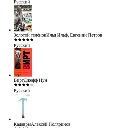
Русский
Золотой телёнок
Илья Ильф, Евгений Петров
Русский
Вирт
Джефф Нун
Русский
Кадавры
Алексей Поляринов