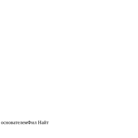
е основателем
Фил Найт